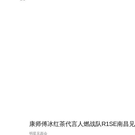
康师傅冰红茶代言人燃战队R1SE南昌
明星见面会