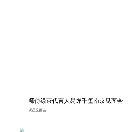
师傅绿茶代言人易烊千玺南京见面会
明星见面会